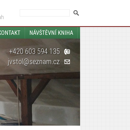
ah
KONTAKT
NÁVŠTĚVNÍ KNIHA
+420 603 594 135
jvstol@seznam.cz