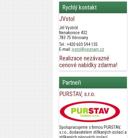
Rychlý kontakt
JVstol
Jiří Vystrčil
Nenakonice 432
783 75 Věrovany
Tel.: +420 603 594 135
E-mail:
jvstol@seznam.cz
Realizace nezávazné
cenové nabídky zdarma!
Partneři
PURSTAV, s.r.o.
Spolupracujeme s firmou PURSTAV,
s.r.o., dodavatelem stříkaných izolací a
stříkaných pěnových izolací