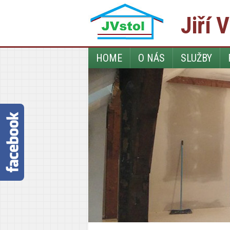
Jiří V
HOME
O NÁS
SLUŽBY